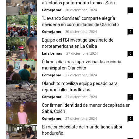
afectados por tormenta tropical Sara
Comejamo
-
30 diciembre, 2024
0
“Llevando Sonrisas” comparte alegría
navideña en comunidades de Olanchito
Comejamo
-
30 diciembre, 2024
0
Equipo del FBI investiga asesinato de
norteamericana en La Ceiba
Luis Lemus
-
27 diciembre, 2024
0
Últimos días para aprovechar la amnistía
municipal en Olanchito
Comejamo
-
27 diciembre, 2024
0
Olanchito moviliza equipo pesado para
reparar calles tras lluvias
Comejamo
-
27 diciembre, 2024
0
Confirman identidad de menor decapitada en
Sabá, Colón
Comejamo
-
27 diciembre, 2024
0
El mejor chocolate del mundo tiene sabor
hondureño