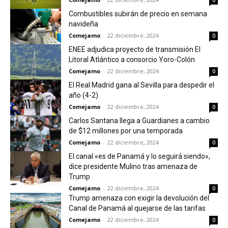
0
Combustibles subirán de precio en semana
navideña
Comejamo
-
22 diciembre, 2024
0
ENEE adjudica proyecto de transmisión El
Litoral Atlántico a consorcio Yoro-Colón
Comejamo
-
22 diciembre, 2024
0
El Real Madrid gana al Sevilla para despedir el
año (4-2)
Comejamo
-
22 diciembre, 2024
0
Carlos Santana llega a Guardianes a cambio
de $12 millones por una temporada
Comejamo
-
22 diciembre, 2024
0
El canal «es de Panamá y lo seguirá siendo»,
dice presidente Mulino tras amenaza de
Trump
Comejamo
-
22 diciembre, 2024
0
Trump amenaza con exigir la devolución del
Canal de Panamá al quejarse de las tarifas
Comejamo
-
22 diciembre, 2024
0