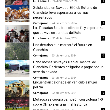
Luis Lemus
-
26 diciembre, 2024
0
Solidaridad en Navidad: El Club Rotario de
Olanchito lleva esperanza a los más
necesitados
Comejamo
-
24 diciembre, 2024
0
Las Posadas: Una tradición de fe y esperanza
que se vive en Lomitas del Este
Luis Lemus
-
23 diciembre, 2024
0
Una decisión que marcará el futuro en
Olanchito
Comejamo
-
23 diciembre, 2024
0
Ocho meses sin rayos X en el Hospital de
Olanchito: Pacientes obligados a pagar por un
servicio privado
Comejamo
-
23 diciembre, 2024
0
Encuentran calcinada en vehículo a mujer
policía
Comejamo
-
22 diciembre, 2024
0
Motagua se corona campeón con victoria 1-0
sobre Olimpia en una final histórica
Comejamo
-
22 diciembre, 2024