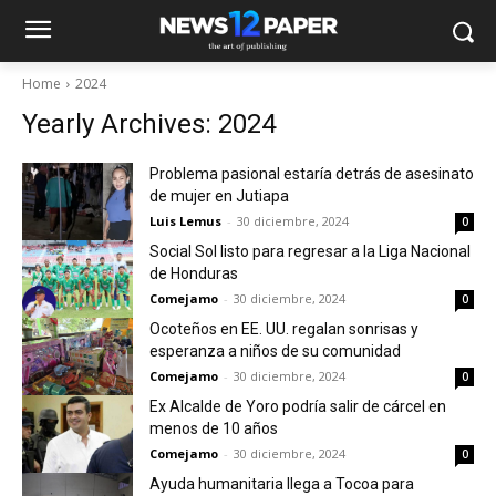
Home
2024
Yearly Archives: 2024
Problema pasional estaría detrás de asesinato
de mujer en Jutiapa
Luis Lemus
-
30 diciembre, 2024
0
Social Sol listo para regresar a la Liga Nacional
de Honduras
Comejamo
-
30 diciembre, 2024
0
Ocoteños en EE. UU. regalan sonrisas y
esperanza a niños de su comunidad
Comejamo
-
30 diciembre, 2024
0
Ex Alcalde de Yoro podría salir de cárcel en
menos de 10 años
Comejamo
-
30 diciembre, 2024
0
Ayuda humanitaria llega a Tocoa para