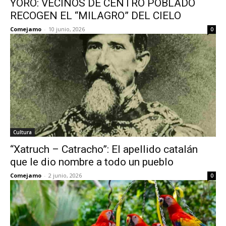
YORO: VECINOS DE CENTRO POBLADO
RECOGEN EL “MILAGRO” DEL CIELO
Comejamo
-
10 junio, 2026
0
Cultura
“Xatruch – Catracho”: El apellido catalán
que le dio nombre a todo un pueblo
Comejamo
-
2 junio, 2026
0