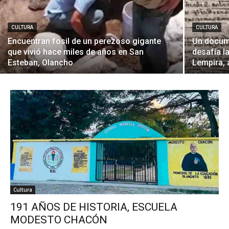
CULTURA
CULTURA
Encuentran fosil de un perezoso gigante
Un docum
que vivió hace miles de años en San
desafía l
Esteban, Olancho
Lempira,
Cultura
191 AÑOS DE HISTORIA, ESCUELA
MODESTO CHACÓN