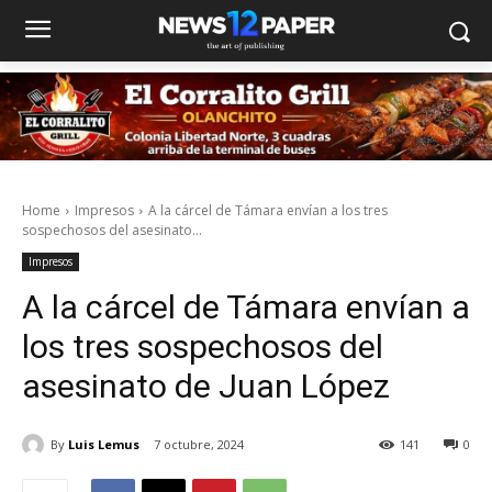
Home
Impresos
A la cárcel de Támara envían a los tres
sospechosos del asesinato...
Impresos
A la cárcel de Támara envían a
los tres sospechosos del
asesinato de Juan López
By
Luis Lemus
7 octubre, 2024
141
0