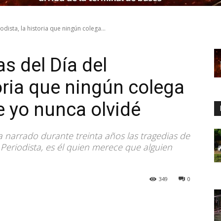
odista, la historia que ningún colega...
as del Día del
toria que ningún colega
 yo nunca olvidé
a narrado durante treinta años las tragedias de
 Periodista, es él quien merece que alguien
349
0