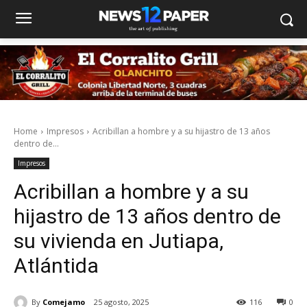
Home
Impresos
Acribillan a hombre y a su hijastro de 13 años
dentro de...
Impresos
Acribillan a hombre y a su
hijastro de 13 años dentro de
su vivienda en Jutiapa,
Atlántida
By
Comejamo
25 agosto, 2025
116
0