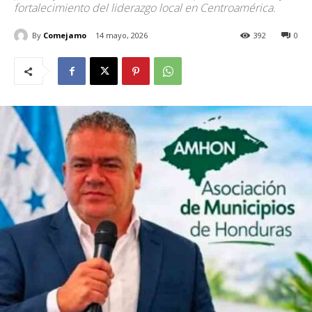
fortalecimiento del liderazgo local en Centroamérica.
By
Comejamo
14 mayo, 2026
392
0