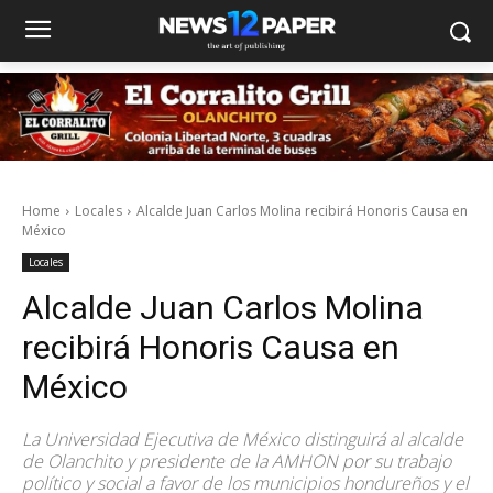
Home
Locales
Alcalde Juan Carlos Molina recibirá Honoris Causa en
México
Locales
Alcalde Juan Carlos Molina
recibirá Honoris Causa en
México
La Universidad Ejecutiva de México distinguirá al alcalde
de Olanchito y presidente de la AMHON por su trabajo
político y social a favor de los municipios hondureños y el