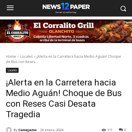
Home
Locales
¡Alerta en la Carretera hacia Medio Aguán! Choque
de Bus con Reses...
Locales
¡Alerta en la Carretera hacia
Medio Aguán! Choque de Bus
con Reses Casi Desata
Tragedia
By
Comejamo
26 enero, 2024
111
0