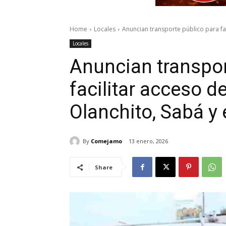
Home
Locales
Anuncian transporte público para fac
Locales
Anuncian transpor
facilitar acceso d
Olanchito, Sabá y
By
Comejamo
13 enero, 2026
Share