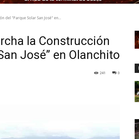
n del "Parque Solar San José" en...
rcha la Construcción
 San José” en Olanchito
241
0