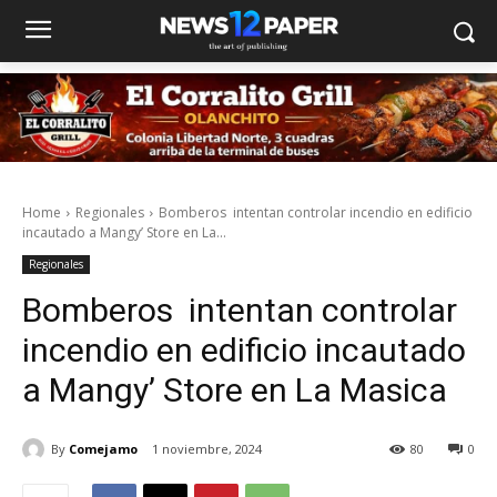
Home
Regionales
Bomberos intentan controlar incendio en edificio
incautado a Mangy’ Store en La...
Regionales
Bomberos intentan controlar
incendio en edificio incautado
a Mangy’ Store en La Masica
By
Comejamo
1 noviembre, 2024
80
0