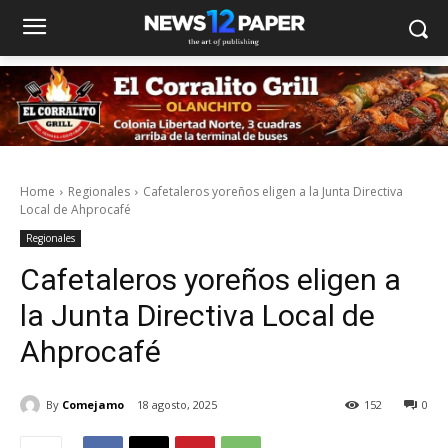
Home
Regionales
Cafetaleros yoreños eligen a la Junta Directiva
Local de Ahprocafé
Regionales
Cafetaleros yoreños eligen a
la Junta Directiva Local de
Ahprocafé
By
Comejamo
18 agosto, 2025
152
0