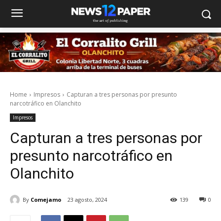
Home
Impresos
Capturan a tres personas por presunto
narcotráfico en Olanchito
Impresos
Capturan a tres personas por
presunto narcotráfico en
Olanchito
By
Comejamo
23 agosto, 2024
139
0