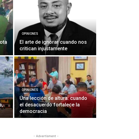
OPINIONES
ota
El arte de ignorar cuando nos
critican injustamente
OPINIONES
Una lección de altura: cuando
a,
el desacuerdo fortalece la
democracia
- Advertisment -