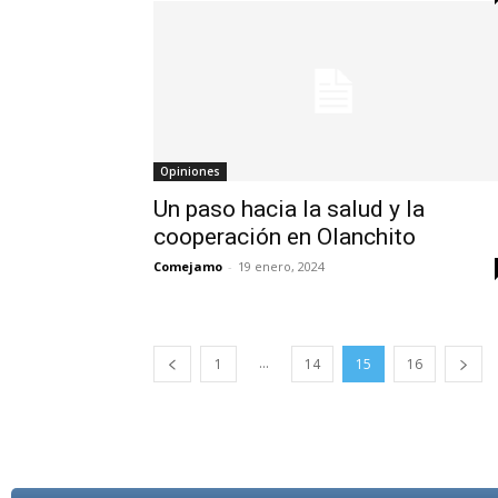
Opiniones
Un paso hacia la salud y la
cooperación en Olanchito
Comejamo
-
19 enero, 2024
...
1
14
15
16