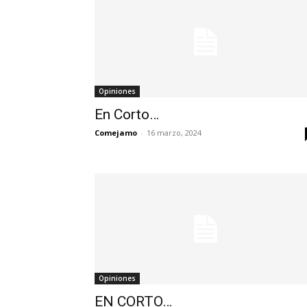
Opiniones
En Corto…
Comejamo
-
16 marzo, 2024
Opiniones
EN CORTO…