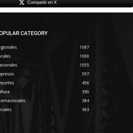
Compartir en X
OPULAR CATEGORY
egionales
1087
ocales
1060
acionales
1055
mpresos
597
eportes
456
ltura
390
ternacionales
384
ciales
363