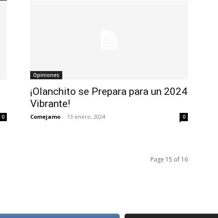
Opiniones
¡Olanchito se Prepara para un 2024
Vibrante!
Comejamo
-
13 enero, 2024
0
0
Page 15 of 16