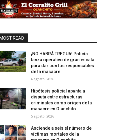
MOST READ
¡NO HABRÁ TREGUA! Policía
lanza operativo de gran escala
para dar con los responsables
de la masacre
6 agosto, 2026
Hipótesis policial apunta a
disputa entre estructuras
criminales como origen de la
masacre en Olanchito
5 agosto, 2026
Asciende a seis el número de
víctimas mortales de la
masacre en Olanchito