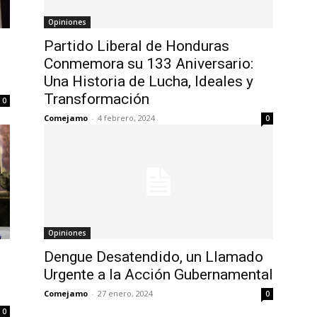
Opiniones
l
Partido Liberal de Honduras
Conmemora su 133 Aniversario:
Una Historia de Lucha, Ideales y
Transformación
0
Comejamo
-
4 febrero, 2024
0
Opiniones
Dengue Desatendido, un Llamado
Urgente a la Acción Gubernamental
Comejamo
-
27 enero, 2024
0
0