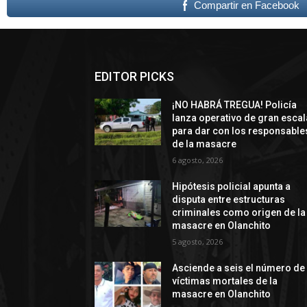
Compartir en Facebook
EDITOR PICKS
¡NO HABRÁ TREGUA! Policía
lanza operativo de gran escal
para dar con los responsable
de la masacre
6 agosto, 2026
Hipótesis policial apunta a
disputa entre estructuras
criminales como origen de la
masacre en Olanchito
5 agosto, 2026
Asciende a seis el número de
víctimas mortales de la
masacre en Olanchito