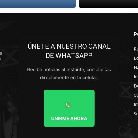
P
ÚNETE A NUESTRO CANAL
R
a
DE WHATSAPP
L
s
N
Recibe noticias al instante, con alertas
I
directamente en tu celular.
D
Cu
In
So
UNIRME AHORA