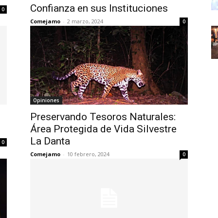
Confianza en sus Instituciones
0
Comejamo
-
2 marzo, 2024
0
Opiniones
Preservando Tesoros Naturales:
Área Protegida de Vida Silvestre
La Danta
0
Comejamo
-
10 febrero, 2024
0