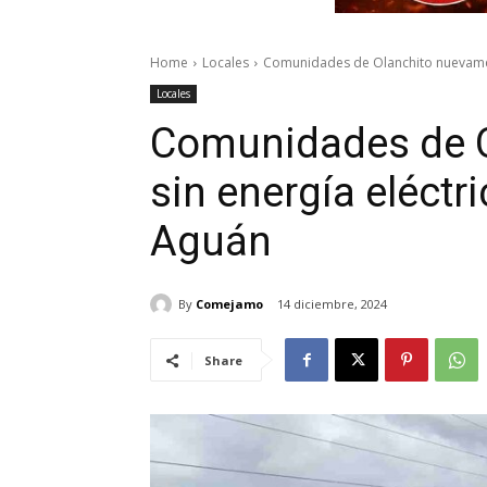
Home
Locales
Comunidades de Olanchito nuevament
Locales
Comunidades de 
sin energía eléctri
Aguán
By
Comejamo
14 diciembre, 2024
Share