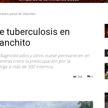
 centro penal de Olanchito
e tuberculosis en
lanchito
o diagnosticados y otros nueve permanecen en
ientras crece la preocupación por la
erga a más de 500 internos.
264
0