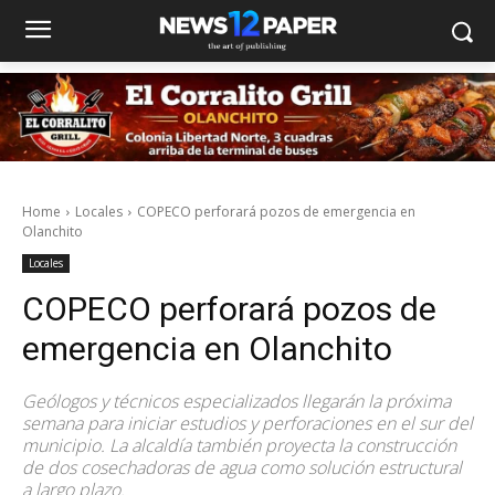
Home
Locales
COPECO perforará pozos de emergencia en
Olanchito
Locales
COPECO perforará pozos de
emergencia en Olanchito
Geólogos y técnicos especializados llegarán la próxima
semana para iniciar estudios y perforaciones en el sur del
municipio. La alcaldía también proyecta la construcción
de dos cosechadoras de agua como solución estructural
a largo plazo.