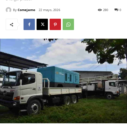
By
Comejamo
22 mayo, 2026
280
0