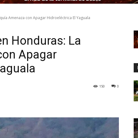
equía Amenaza con Apagar Hidroeléctrica El Yaguala
 en Honduras: La
con Apagar
Yaguala
150
0