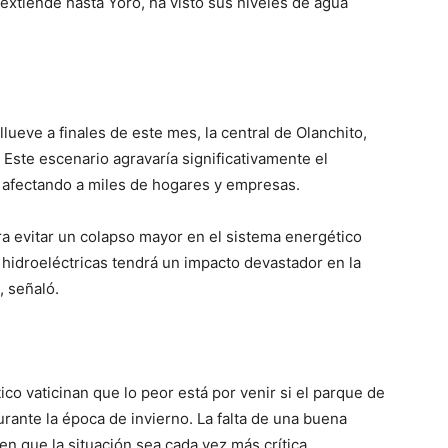
 extiende hasta Yoro, ha visto sus niveles de agua
llueve a finales de este mes, la central de Olanchito,
Este escenario agravaría significativamente el
o, afectando a miles de hogares y empresas.
ara evitar un colapso mayor en el sistema energético
s hidroeléctricas tendrá un impacto devastador en la
, señaló.
co vaticinan que lo peor está por venir si el parque de
rante la época de invierno. La falta de una buena
en que la situación sea cada vez más crítica.