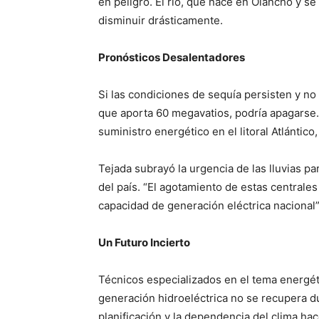
en peligro. El río, que nace en Olancho y se
disminuir drásticamente.
Pronósticos Desalentadores
Si las condiciones de sequía persisten y no 
que aporta 60 megavatios, podría apagarse. 
suministro energético en el litoral Atlántic
Tejada subrayó la urgencia de las lluvias p
del país. “El agotamiento de estas centrale
capacidad de generación eléctrica nacional”
Un Futuro Incierto
Técnicos especializados en el tema energéti
generación hidroeléctrica no se recupera du
planificación y la dependencia del clima hac