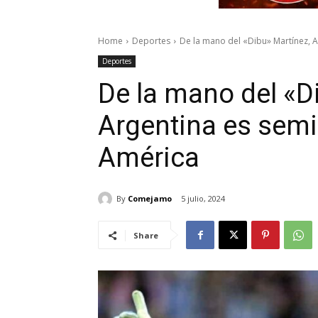
Home
Deportes
De la mano del «Dibu» Martínez, A
Deportes
De la mano del «D
Argentina es semi
América
By
Comejamo
5 julio, 2024
Share