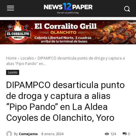
Home
Locales
DIPAMPCO desarticula punto de droga y captura a
alias "Pipo Pando" en...
Locales
DIPAMPCO desarticula punto
de droga y captura a alias
“Pipo Pando” en La Aldea
Coyoles de Olanchito, Yoro
By
Comejamo
8 enero, 2024
124
0