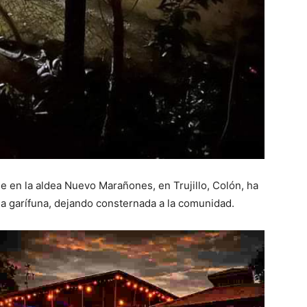
 en la aldea Nuevo Marañones, en Trujillo, Colón, ha
ia garífuna, dejando consternada a la comunidad.