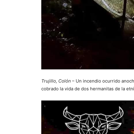
Trujillo, Colón
– Un incendio ocurrido anoche
cobrado la vida de dos hermanitas de la etn