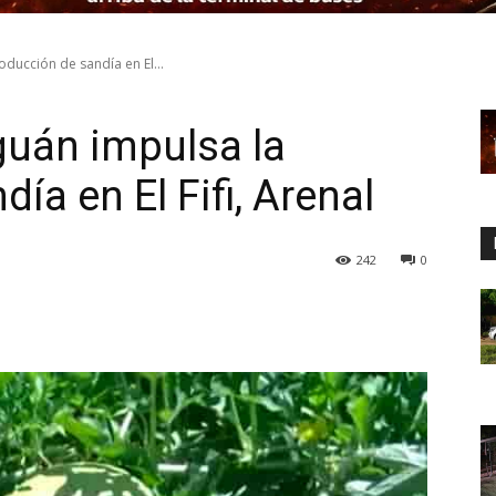
oducción de sandía en El...
Aguán impulsa la
ía en El Fifi, Arenal
242
0