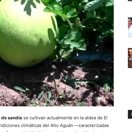
 de sandía
se cultivan actualmente en la aldea de El
condiciones climáticas del Alto Aguán —caracterizadas