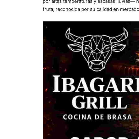
por altas temperaturas y escasas lluvias— 
fruta, reconocida por su calidad en mercado