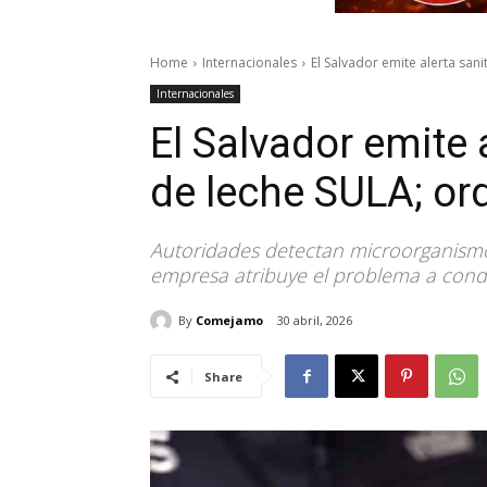
Home
Internacionales
El Salvador emite alerta sani
Internacionales
El Salvador emite a
de leche SULA; or
Autoridades detectan microorganismos
empresa atribuye el problema a cond
By
Comejamo
30 abril, 2026
Share