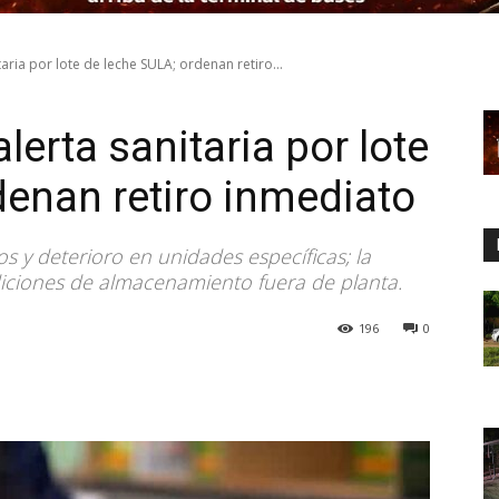
taria por lote de leche SULA; ordenan retiro...
lerta sanitaria por lote
denan retiro inmediato
 y deterioro en unidades específicas; la
iciones de almacenamiento fuera de planta.
196
0