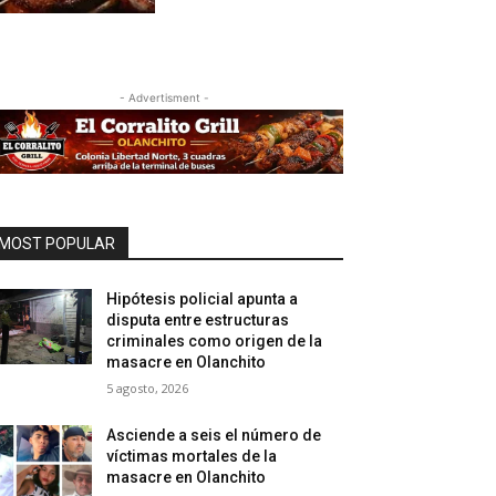
- Advertisment -
MOST POPULAR
Hipótesis policial apunta a
disputa entre estructuras
criminales como origen de la
masacre en Olanchito
5 agosto, 2026
Asciende a seis el número de
víctimas mortales de la
masacre en Olanchito