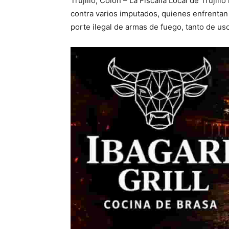
Trujillo, Colón – La Fiscalía Local de Trujill
contra varios imputados, quienes enfrentan
porte ilegal de armas de fuego, tanto de us