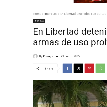
Home
Impresos
En Libertad detenidos con portac
Impresos
En Libertad deten
armas de uso proh
By
Comejamo
23 enero, 2025
Share