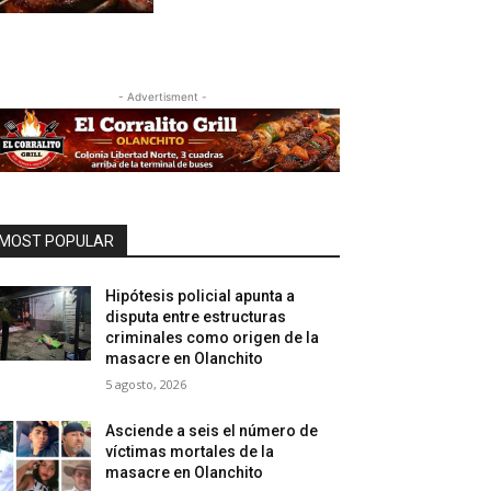
- Advertisment -
MOST POPULAR
Hipótesis policial apunta a
disputa entre estructuras
criminales como origen de la
masacre en Olanchito
5 agosto, 2026
Asciende a seis el número de
víctimas mortales de la
masacre en Olanchito