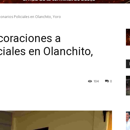
narios Policiales en Olanchito, Yoro
coraciones a
iales en Olanchito,
104
0