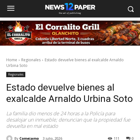
Home
Regionales
Estado devuelve bienes al exalcalde Arnaldo
Urbina Soto
Regionales
Estado devuelve bienes al
exalcalde Arnaldo Urbina Soto
La familia dio menos de 24 horas a la Policía para
desalojar un inmueble; denuncian que la propiedad fue
devuelta en mal estado
By
Comejamo
3 julio, 2026
111
0