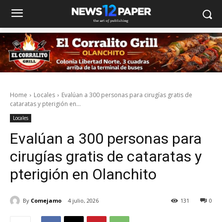
Home
Locales
Evalúan a 300 personas para cirugías gratis de
cataratas y pterigión en...
Locales
Evalúan a 300 personas para
cirugías gratis de cataratas y
pterigión en Olanchito
By
Comejamo
4 julio, 2026
131
0