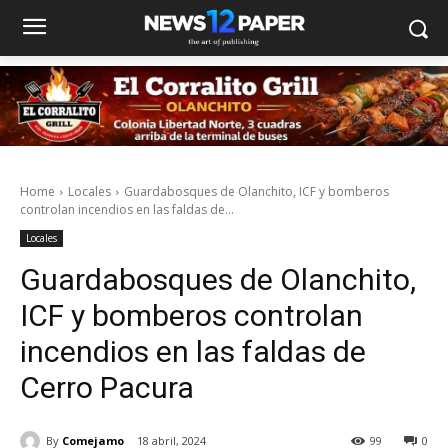
Home
Locales
Guardabosques de Olanchito, ICF y bomberos
controlan incendios en las faldas de...
Locales
Guardabosques de Olanchito,
ICF y bomberos controlan
incendios en las faldas de
Cerro Pacura
By
Comejamo
18 abril, 2024
99
0