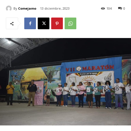
By
Comejamo
13 diciembre, 2023
104
0