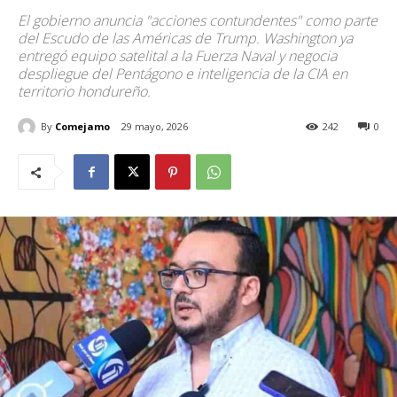
El gobierno anuncia "acciones contundentes" como parte
del Escudo de las Américas de Trump. Washington ya
entregó equipo satelital a la Fuerza Naval y negocia
despliegue del Pentágono e inteligencia de la CIA en
territorio hondureño.
By
Comejamo
29 mayo, 2026
242
0