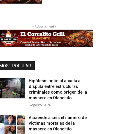
- Advertisment -
MOST POPULAR
Hipótesis policial apunta a
disputa entre estructuras
criminales como origen de la
masacre en Olanchito
5 agosto, 2026
Asciende a seis el número de
víctimas mortales de la
masacre en Olanchito