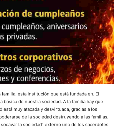
familia, esta institución que está fundada en. El
a básica de nuestra sociedad. A la familia hay que
d está muy atacada y desvirtuada, gracias a los
oderarse de la sociedad destruyendo a las familias,
s socavar la sociedad” externo uno de los sacerdotes