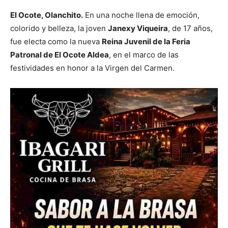
El Ocote, Olanchito.
En una noche llena de emoción,
colorido y belleza, la joven
Janexy Viqueira
, de 17 años,
fue electa como la nueva
Reina Juvenil de la Feria
Patronal de El Ocote Aldea
, en el marco de las
festividades en honor a la Virgen del Carmen.