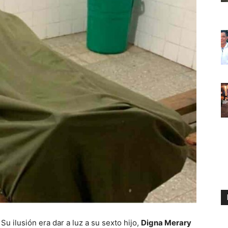
–
Su ilusión era dar a luz a su sexto hijo,
Digna Merary