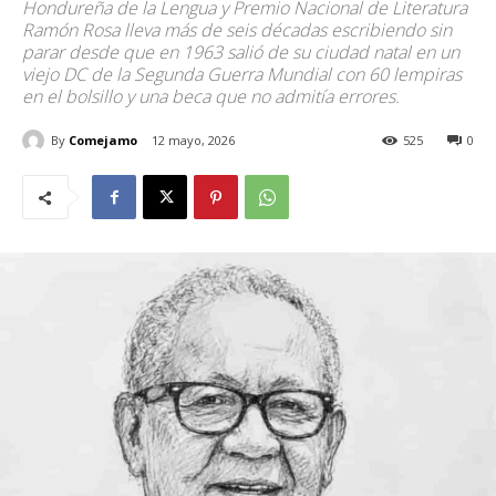
Hondureña de la Lengua y Premio Nacional de Literatura
Ramón Rosa lleva más de seis décadas escribiendo sin
parar desde que en 1963 salió de su ciudad natal en un
viejo DC de la Segunda Guerra Mundial con 60 lempiras
en el bolsillo y una beca que no admitía errores.
By
Comejamo
12 mayo, 2026
525
0