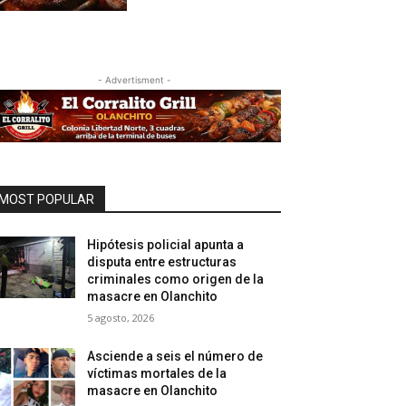
- Advertisment -
MOST POPULAR
Hipótesis policial apunta a
disputa entre estructuras
criminales como origen de la
masacre en Olanchito
5 agosto, 2026
Asciende a seis el número de
víctimas mortales de la
masacre en Olanchito