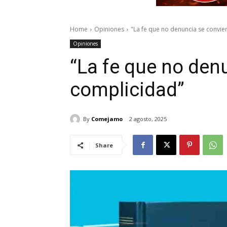
Home
Opiniones
"La fe que no denuncia se convie
Opiniones
“La fe que no den
complicidad”
By
Comejamo
2 agosto, 2025
Share