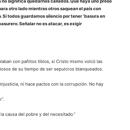
s no significa quedarnos callados. Que haya uno preso
para otro lado mientras otros saquean el país con
. Si todos guardamos silencio por tener ‘basura en
basurero. Señalar no es atacar, es exigir
blaban con pañitos tibios, si Cristo mismo volcó las
igiosos de su tiempo de ser sepulcros blanqueados.
injusticia, ni hace pactos con la corrupción. No hay
o”
.
 la causa del pobre y del necesitado.”