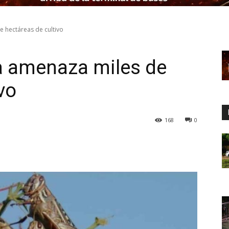
 hectáreas de cultivo
a amenaza miles de
vo
168
0