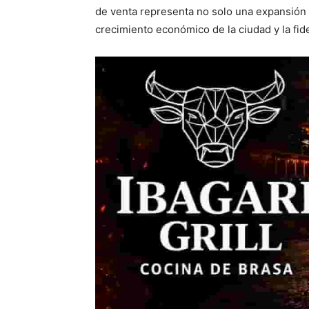
de venta representa no solo una expansión 
crecimiento económico de la ciudad y la fid