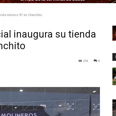
ienda número 97 en Olanchito
al inaugura su tienda
nchito
210
0