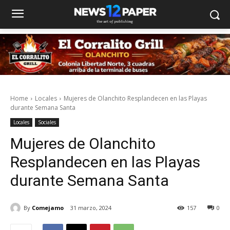
Home
Locales
Mujeres de Olanchito Resplandecen en las Playas
durante Semana Santa
Locales
Sociales
Mujeres de Olanchito
Resplandecen en las Playas
durante Semana Santa
By
Comejamo
31 marzo, 2024
157
0