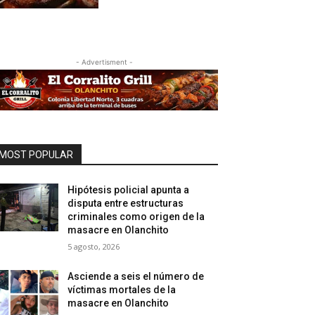
- Advertisment -
MOST POPULAR
Hipótesis policial apunta a
disputa entre estructuras
criminales como origen de la
masacre en Olanchito
5 agosto, 2026
Asciende a seis el número de
víctimas mortales de la
masacre en Olanchito