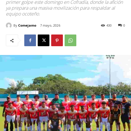
primer golpe este domingo en Cofradía, donde la afición
ya prepara una masiva movilización para respaldar al
equipo ocoteño.
By
Comejamo
7 mayo, 2026
430
0