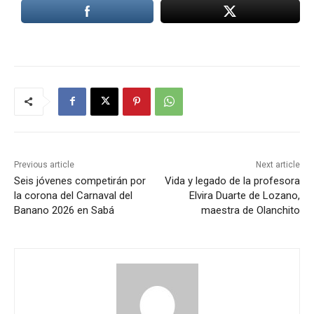
Previous article
Next article
Seis jóvenes competirán por
Vida y legado de la profesora
la corona del Carnaval del
Elvira Duarte de Lozano,
Banano 2026 en Sabá
maestra de Olanchito