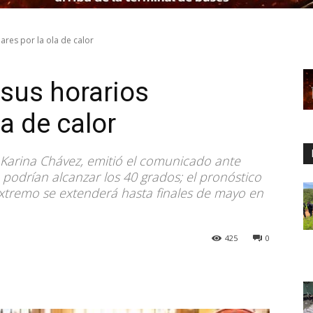
ares por la ola de calor
sus horarios
la de calor
 Karina Chávez, emitió el comunicado ante
podrían alcanzar los 40 grados; el pronóstico
extremo se extenderá hasta finales de mayo en
425
0