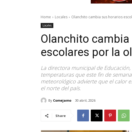
Home
Locales
Olanchito cambia sus horarios escol
Locales
Olanchito cambia 
escolares por la o
La directora municipal de Educación,
temperaturas que este fin de semana 
meteorológico advierte que el calor 
el norte del país.
By
Comejamo
30 abril, 2026
Share