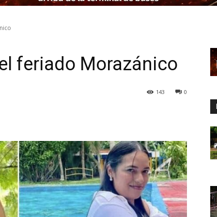
nico
 el feriado Morazánico
143
0