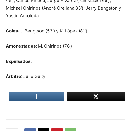
45’), Carlos Pineda, Jorge Álvarez (Yan Maciel 65’),
Michael Chirinos (André Orellana 83’); Jerry Bengston y
Yustin Arboleda.
Goles
: J. Bengtson (53’) y K. López (81’)
Amonestados:
M. Chirinos (76’)
Expulsados:
Árbitro
: Julio Güity