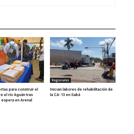
Regionales
rtas para construir el
Inician labores de rehabilitación de
e el río Aguán tras
la CA-13 en Sabá
 espera en Arenal