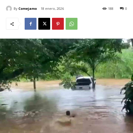
By
Comejamo
18 enero, 2026
188
0