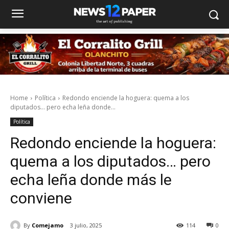
Home
Política
Redondo enciende la hoguera: quema a los
diputados… pero echa leña donde...
Política
Redondo enciende la hoguera:
quema a los diputados… pero
echa leña donde más le
conviene
By
Comejamo
3 julio, 2025
114
0