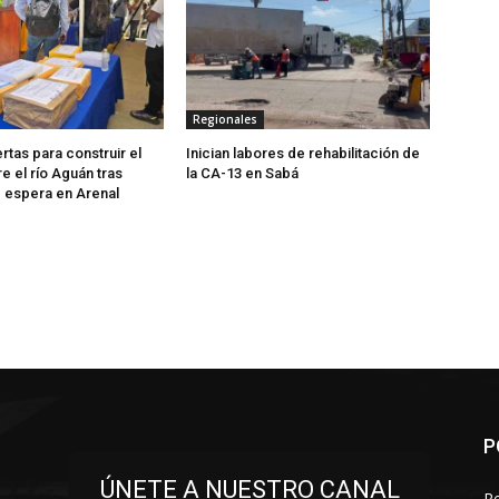
Regionales
rtas para construir el
Inician labores de rehabilitación de
e el río Aguán tras
la CA-13 en Sabá
 espera en Arenal
P
ÚNETE A NUESTRO CANAL
R