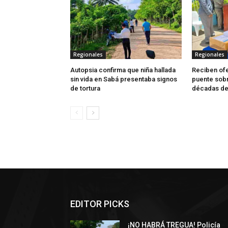
Regionales
Regionales
Autopsia confirma que niña hallada
Reciben ofe
sin vida en Sabá presentaba signos
puente sobr
de tortura
décadas de
EDITOR PICKS
¡NO HABRÁ TREGUA! Policía