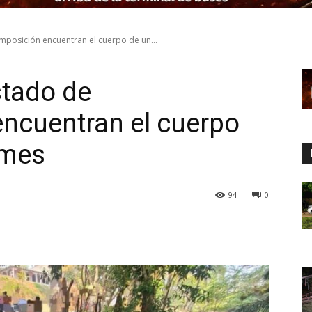
mposición encuentran el cuerpo de un...
stado de
ncuentran el cuerpo
 mes
94
0