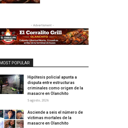
- Advertisment -
MOST POPULAR
Hipótesis policial apunta a
disputa entre estructuras
criminales como origen de la
masacre en Olanchito
5 agosto, 2026
Asciende a seis el número de
víctimas mortales de la
masacre en Olanchito