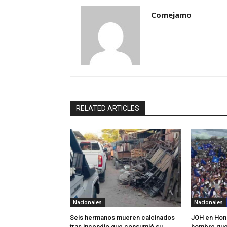
Comejamo
RELATED ARTICLES
Nacionales
Nacionales
Seis hermanos mueren calcinados
JOH en Hond
tras incendio que consumió su
hombre que