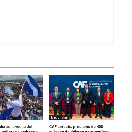
Nacionales
uras: la vuelta del
CAF aprueba préstamo de 400
 gobernó Honduras y
millones de dólares para impulsar