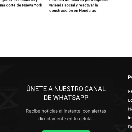
una corte de Nueva York
vivienda social y reactivar la
construcción en Honduras
P
ÚNETE A NUESTRO CANAL
R
DE WHATSAPP
L
N
Recibe noticias al instante, con alertas
I
directamente en tu celular.
D