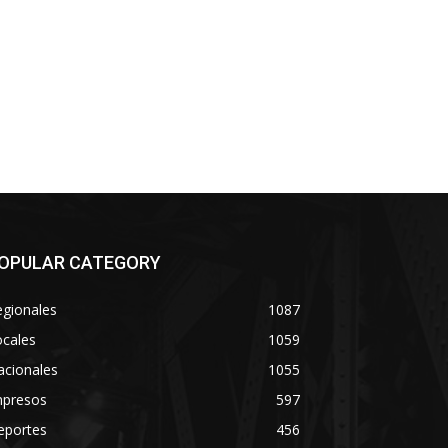
OPULAR CATEGORY
egionales
1087
ocales
1059
acionales
1055
mpresos
597
eportes
456