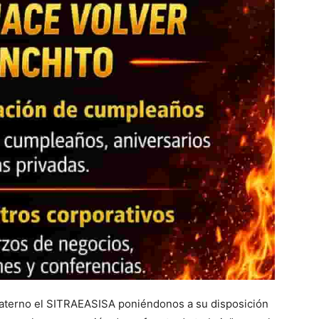
fraterno el SITRAEASISA poniéndonos a su disposición