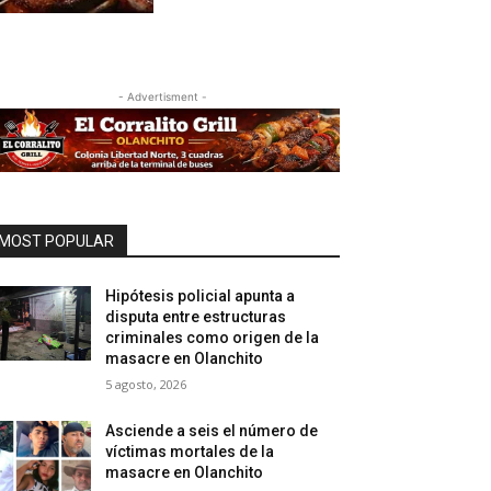
- Advertisment -
MOST POPULAR
Hipótesis policial apunta a
disputa entre estructuras
criminales como origen de la
masacre en Olanchito
5 agosto, 2026
Asciende a seis el número de
víctimas mortales de la
masacre en Olanchito