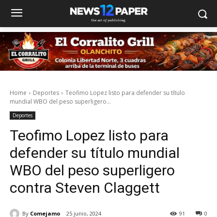
Home
Deportes
Teofimo Lopez listo para defender su título
mundial WBO del peso superligero...
Deportes
Teofimo Lopez listo para
defender su título mundial
WBO del peso superligero
contra Steven Claggett
By
Comejamo
25 junio, 2024
91
0