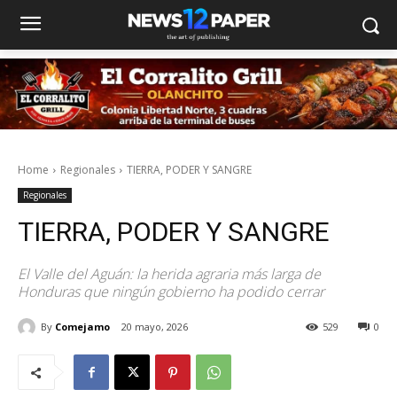
Home
Regionales
TIERRA, PODER Y SANGRE
Regionales
TIERRA, PODER Y SANGRE
El Valle del Aguán: la herida agraria más larga de
Honduras que ningún gobierno ha podido cerrar
By
Comejamo
20 mayo, 2026
529
0